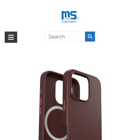
Skip
to
content
OtterBox Symmetry MagSafe
海外輸入ブランド商品｜株式会社
海外事業部が取り揃えている海外輸入商品には、日本では珍しい「海外ブ
iPhone 16 Pro Union Station
ランド」をはじめ「ユニークな商品」「機能的な商品」「コストパフォー
エム・エス・シー
Brown 〔オッターボックス〕
マンスの高い商品」など厳選した高品質な商品を取り扱っています。