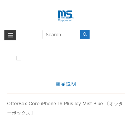
Skip
to
content
OtterBox Core iPhone 16 Plus Icy
海外輸入ブランド商品｜株式会社
海外事業部が取り揃えている海外輸入商品には、日本では珍しい「海外ブ
Mist Blue 〔オッターボックス〕
ランド」をはじめ「ユニークな商品」「機能的な商品」「コストパフォー
エム・エス・シー
マンスの高い商品」など厳選した高品質な商品を取り扱っています。
商品説明
OtterBox Core iPhone 16 Plus Icy Mist Blue 〔オッタ
ーボックス〕