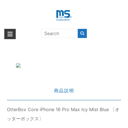
Skip
to
content
OtterBox Core iPhone 16 Pro Max
海外輸入ブランド商品｜株式会社
海外事業部が取り揃えている海外輸入商品には、日本では珍しい「海外ブ
Icy Mist Blue 〔オッターボック
ランド」をはじめ「ユニークな商品」「機能的な商品」「コストパフォー
エム・エス・シー
ス〕
マンスの高い商品」など厳選した高品質な商品を取り扱っています。
商品説明
OtterBox Core iPhone 16 Pro Max Icy Mist Blue 〔オ
ッターボックス〕