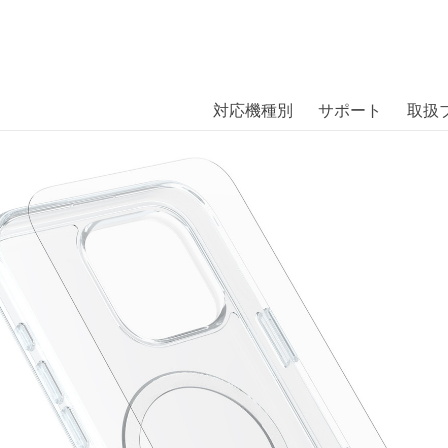
商品には、日本では珍しい「海外ブランド」をはじめ「ユニー
｜株式会社エム・エス・シー
扱っています。
MagSafe + Premium Glass Eco 〔
対応機種別
サポート
取扱