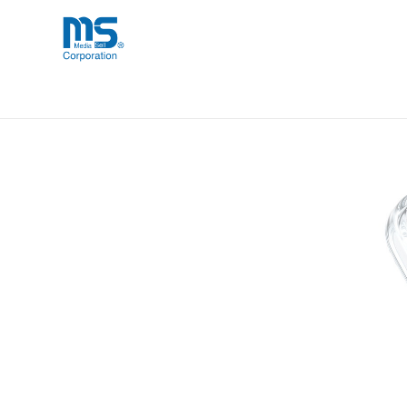
Skip
海外事業部が取り揃えている海外輸入
海外輸入ブランド商品
to
品」など厳選した高品質な商品を取り
content
OtterBox Symmetry Clear 