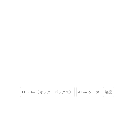
OtterBox〔オッターボックス〕
iPhoneケース
製品