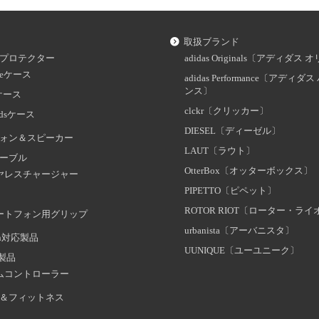
取扱ブランド
プロテクター
adidas Originals〔アディダ
oneケース
adidas Performance〔アディ
ンス〕
dケース
clckr〔クリッカー〕
odsケース
DIESEL〔ディーゼル〕
ォン＆スピーカー
LAUT〔ラウト〕
ーブル
OtterBox〔オッターボックス〕
ヤレスチャージャー
PIPETTO〔ピペット〕
ROTOR RIOT〔ローター・ラ
ートフォン用グリップ
urbanista〔アーバニスタ〕
oth対応製品
UUNIQUE〔ユーユニーク〕
証製品
ムコントローラー
＆フィットネス