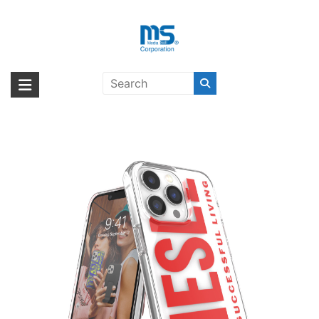
Skip
to
content
【取扱終了製品】DIESEL Graphic
海外輸入ブランド商品｜株式会社
海外事業部が取り揃えている海外輸入商品には、日本では珍しい「海外ブ
iPhone 13 Pro White/Red〔ディー
ランド」をはじめ「ユニークな商品」「機能的な商品」「コストパフォー
エム・エス・シー
ゼル〕
マンスの高い商品」など厳選した高品質な商品を取り扱っています。