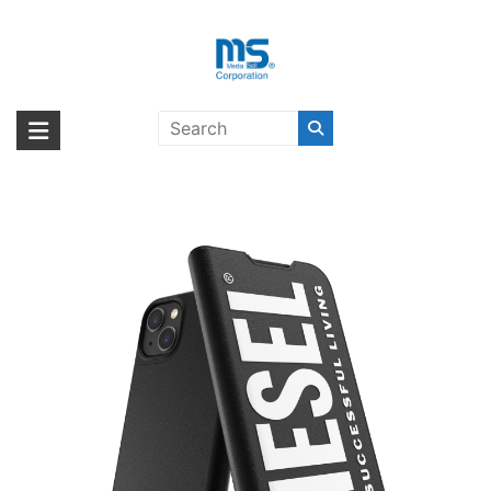
Skip
to
content
【取扱終了製品】DIESEL Booklet
海外輸入ブランド商品｜株式会社
海外事業部が取り揃えている海外輸入商品には、日本では珍しい「海外ブ
Case iPhone 13 Black/White〔デ
ランド」をはじめ「ユニークな商品」「機能的な商品」「コストパフォー
エム・エス・シー
ィーゼル〕
マンスの高い商品」など厳選した高品質な商品を取り扱っています。