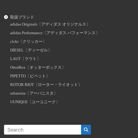
取扱ブランド
adidas Originals〔アディダス オリジナルス〕
adidas Performance〔アディダス パフォーマンス〕
clckr〔クリッカー〕
DIESEL〔ディーゼル〕
LAUT〔ラウト〕
OtterBox〔オッターボックス〕
PIPETTO〔ピペット〕
ROTOR RIOT〔ローター・ライオット〕
urbanista〔アーバニスタ〕
UUNIQUE〔ユーユニーク〕