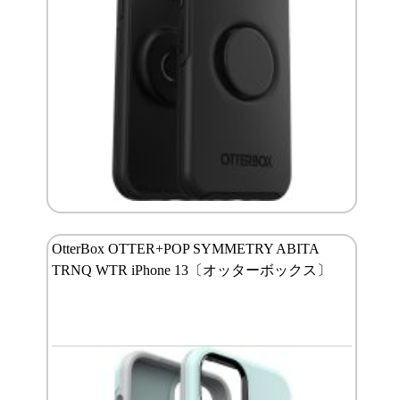
OtterBox OTTER+POP SYMMETRY ABITA
TRNQ WTR iPhone 13〔オッターボックス〕