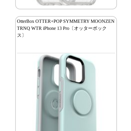
OtterBox OTTER+POP SYMMETRY MOONZEN
TRNQ WTR iPhone 13 Pro〔オッターボック
ス〕