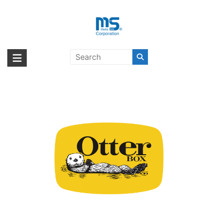
Skip
to
content
OtterBox〔オッターボックス〕
海外輸入ブランド商品｜株式会社
海外事業部が取り揃えている海外輸入商品には、日本では珍しい「海外ブ
ランド」をはじめ「ユニークな商品」「機能的な商品」「コストパフォー
エム・エス・シー
マンスの高い商品」など厳選した高品質な商品を取り扱っています。