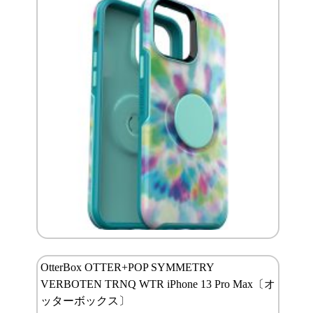
OtterBox OTTER+POP SYMMETRY
VERBOTEN TRNQ WTR iPhone 13 Pro Max〔オ
ッターボックス〕