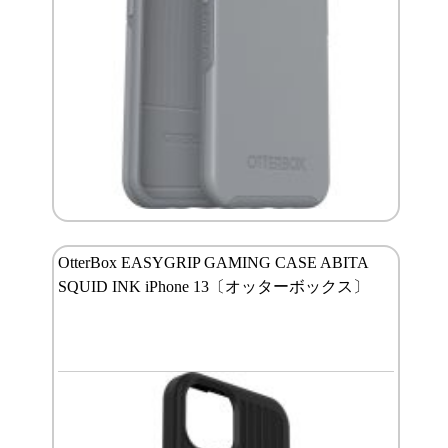
OtterBox EASYGRIP GAMING CASE ABITA
SQUID INK iPhone 13〔オッターボックス〕