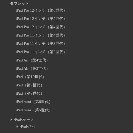
タブレット
iPad Pro 12インチ（第6世代）
iPad Pro 12インチ（第5世代）
iPad Pro 12インチ（第4世代）
iPad Pro 11インチ（第4世代）
iPad Pro 11インチ（第3世代）
iPad Pro 11インチ（第2世代）
iPad Air（第4世代）
iPad Air（第3世代）
iPad（第10世代）
iPad（第9世代）
iPad（第8世代）
iPad mini（第6世代）
iPad mini（第5世代）
AirPodsケース
AirPods Pro