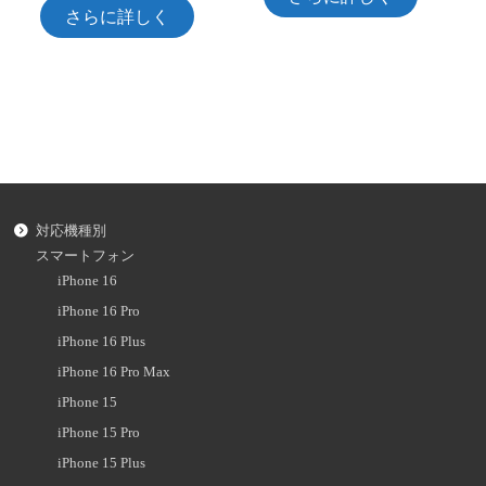
さらに詳しく
対応機種別
スマートフォン
iPhone 16
iPhone 16 Pro
iPhone 16 Plus
iPhone 16 Pro Max
iPhone 15
iPhone 15 Pro
iPhone 15 Plus