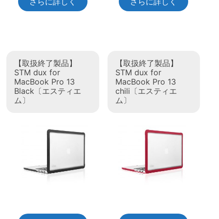
さらに詳しく
さらに詳しく
【取扱終了製品】
【取扱終了製品】
STM dux for
STM dux for
MacBook Pro 13
MacBook Pro 13
Black〔エスティエ
chili〔エスティエ
ム〕
ム〕