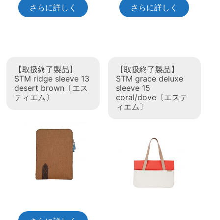
さらに詳しく
さらに詳しく
【取扱終了製品】
【取扱終了製品】
STM ridge sleeve 13
STM grace deluxe
desert brown〔エス
sleeve 15
ティエム〕
coral/dove〔エステ
ィエム〕