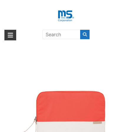
Skip
to
content
【取扱終了製品】STM grace
海外輸入ブランド商品｜株式会社
海外事業部が取り揃えている海外輸入商品には、日本では珍しい「海外ブ
sleeve 13 coral/dove〔エスティエ
ランド」をはじめ「ユニークな商品」「機能的な商品」「コストパフォー
エム・エス・シー
ム〕
マンスの高い商品」など厳選した高品質な商品を取り扱っています。