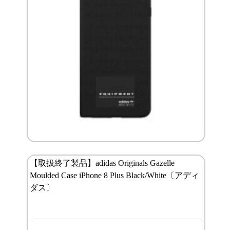
【取扱終了製品】adidas Originals Gazelle
Moulded Case iPhone 8 Plus Black/White〔アディ
ダス〕