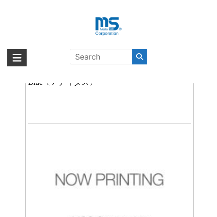
Skip
to
content
iPhone 6s Plus / Plus
海外輸入ブランド商品｜株式会社
海外事業部が取り揃えている海外輸入商品には、日本では珍しい「海外ブ
ランド」をはじめ「ユニークな商品」「機能的な商品」「コストパフォー
adidas Originals TPU Moulded iPhone 8 Plus
エム・エス・シー
マンスの高い商品」など厳選した高品質な商品を取り扱っています。
Blue〔アディダス〕