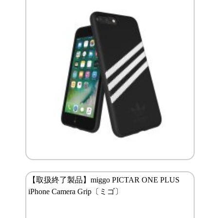
【取扱終了製品】miggo PICTAR ONE PLUS
iPhone Camera Grip〔ミゴ〕