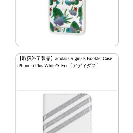
【取扱終了製品】adidas Originals Booklet Case
iPhone 6 Plus White/Silver〔アディダス〕