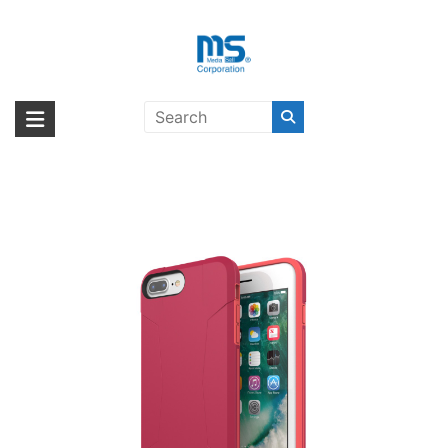
Skip
to
content
adidas Performance Solo Case
海外輸入ブランド商品｜株式会社
海外事業部が取り揃えている海外輸入商品には、日本では珍しい「海外ブ
iPhone 8 Plus Energy Pink〔アデ
ランド」をはじめ「ユニークな商品」「機能的な商品」「コストパフォー
エム・エス・シー
ィダス〕
マンスの高い商品」など厳選した高品質な商品を取り扱っています。