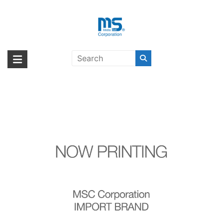
Skip
to
content
adidas Originals TPU Moulded
海外輸入ブランド商品｜株式会社
海外事業部が取り揃えている海外輸入商品には、日本では珍しい「海外ブ
iPhone 8 Plus Blue〔アディダス〕
ランド」をはじめ「ユニークな商品」「機能的な商品」「コストパフォー
エム・エス・シー
マンスの高い商品」など厳選した高品質な商品を取り扱っています。