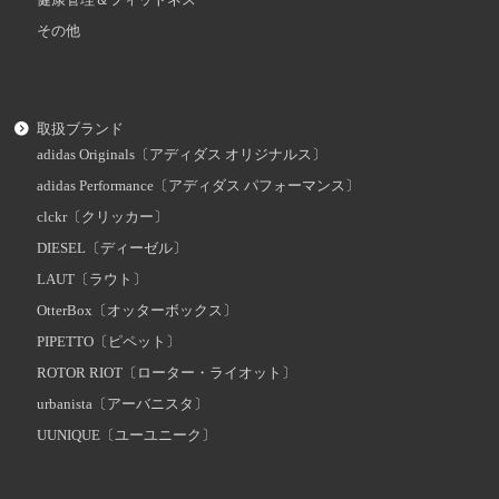
健康管理＆フィットネス
その他
取扱ブランド
adidas Originals〔アディダス オリジナルス〕
adidas Performance〔アディダス パフォーマンス〕
clckr〔クリッカー〕
DIESEL〔ディーゼル〕
LAUT〔ラウト〕
OtterBox〔オッターボックス〕
PIPETTO〔ピペット〕
ROTOR RIOT〔ローター・ライオット〕
urbanista〔アーバニスタ〕
UUNIQUE〔ユーユニーク〕