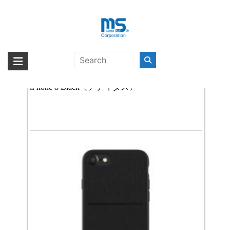
Skip
to
content
iPhone 7
海外輸入ブランド商品｜株式会社
海外事業部が取り揃えている海外輸入商品には、日本では珍しい「海外ブ
ランド」をはじめ「ユニークな商品」「機能的な商品」「コストパフォー
【取扱終了製品】adidas Originals EQT Moulded
エム・エス・シー
マンスの高い商品」など厳選した高品質な商品を取り扱っています。
iPhone 8 Black〔アディダス〕