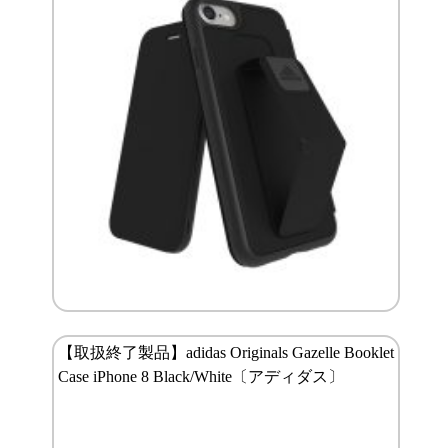
【取扱終了製品】adidas Originals Gazelle Booklet
Case iPhone 8 Black/White〔アディダス〕