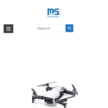
Skip
to
content
【取扱終了製品】DJI MAVIC Air
海外輸入ブランド商品｜株式会社
海外事業部が取り揃えている海外輸入商品には、日本では珍しい「海外ブ
(JP) Arctic White〔ディージェイア
ランド」をはじめ「ユニークな商品」「機能的な商品」「コストパフォー
エム・エス・シー
イ〕
マンスの高い商品」など厳選した高品質な商品を取り扱っています。