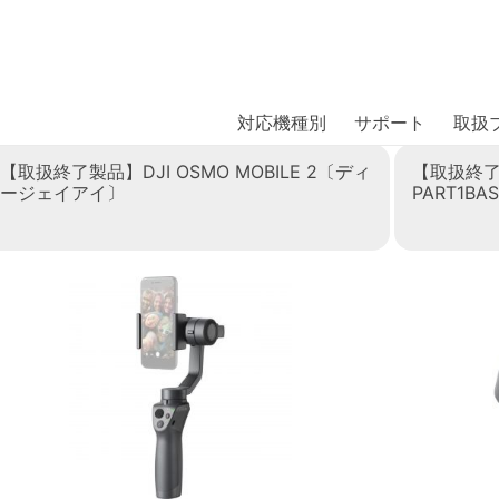
商品には、日本では珍しい「海外ブランド」をはじめ「ユニー
｜株式会社エム・エス・シー
扱っています。
〕
対応機種別
サポート
取扱
【取扱終了製品】DJI OSMO MOBILE 2〔ディ
【取扱終了製
ージェイアイ〕
PART1