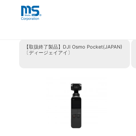
Skip
海外事業部が取り揃えている海外輸入
海外輸入ブランド商品
to
品」など厳選した高品質な商品を取り
content
タグ:
DJI〔ディジェイアイ
【取扱終了製品】DJI Osmo Pocket(JAPAN)
〔ディージェイアイ〕