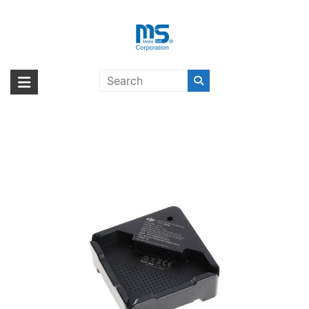
Skip
to
content
【取扱終了製品】DJI MAVIC Part7
海外輸入ブランド商品｜株式会社
海外事業部が取り揃えている海外輸入商品には、日本では珍しい「海外ブ
Battery Charging Hub〔ディージ
ランド」をはじめ「ユニークな商品」「機能的な商品」「コストパフォー
エム・エス・シー
ェイアイ〕
マンスの高い商品」など厳選した高品質な商品を取り扱っています。