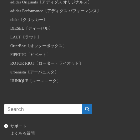
adidas Originals〔アディダス オリジナルス〕
adidas Performance〔アディダス パフォーマンス〕
clckr〔クリッカー〕
DIESEL〔ディーゼル〕
LAUT〔ラウト〕
OtterBox〔オッターボックス〕
PIPETTO〔ピペット〕
ROTOR RIOT〔ローター・ライオット〕
urbanista〔アーバニスタ〕
UUNIQUE〔ユーユニーク〕
サポート
よくある質問