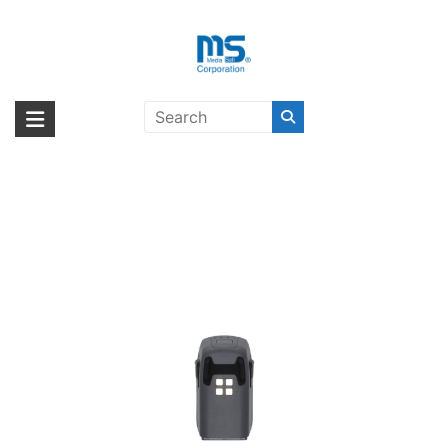
Skip
to
content
【取扱終了製品】DJI SPARK PART
海外輸入ブランド商品｜株式会社
海外事業部が取り揃えている海外輸入商品には、日本では珍しい「海外ブ
3 Intelligent Flight Battery〔ディー
ランド」をはじめ「ユニークな商品」「機能的な商品」「コストパフォー
エム・エス・シー
ジェイアイ〕
マンスの高い商品」など厳選した高品質な商品を取り扱っています。