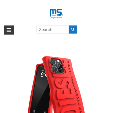
Skip
to
content
DIESEL D Silicone iPhone 15 Pro
海外輸入ブランド商品｜株式会社
海外事業部が取り揃えている海外輸入商品には、日本では珍しい「海外ブ
Max Red〔ディーゼル〕
ランド」をはじめ「ユニークな商品」「機能的な商品」「コストパフォー
エム・エス・シー
マンスの高い商品」など厳選した高品質な商品を取り扱っています。