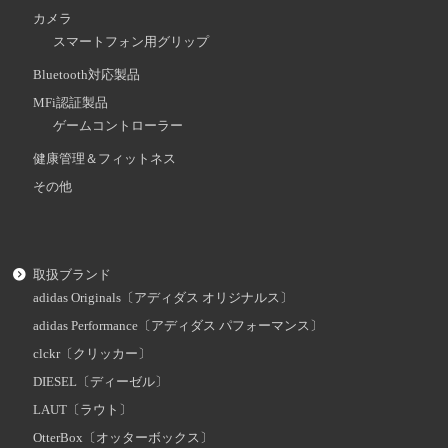
カメラ
スマートフォン用グリップ
Bluetooth対応製品
MFi認証製品
ゲームコントローラー
健康管理＆フィットネス
その他
取扱ブランド
adidas Originals〔アディダス オリジナルス〕
adidas Performance〔アディダス パフォーマンス〕
clckr〔クリッカー〕
DIESEL〔ディーゼル〕
LAUT〔ラウト〕
OtterBox〔オッターボックス〕