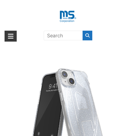
Skip
to
content
DIESEL Oval D Glitter Silver
海外輸入ブランド商品｜株式会社
海外事業部が取り揃えている海外輸入商品には、日本では珍しい「海外ブ
iPhone 14〔ディーゼル〕
ランド」をはじめ「ユニークな商品」「機能的な商品」「コストパフォー
エム・エス・シー
マンスの高い商品」など厳選した高品質な商品を取り扱っています。