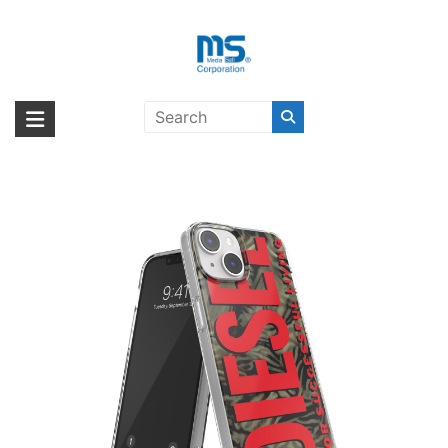
Skip
to
content
DIESEL Biscotto Camo Red
海外輸入ブランド商品｜株式会社
海外事業部が取り揃えている海外輸入商品には、日本では珍しい「海外ブ
iPhone 14〔ディーゼル〕
ランド」をはじめ「ユニークな商品」「機能的な商品」「コストパフォー
エム・エス・シー
マンスの高い商品」など厳選した高品質な商品を取り扱っています。