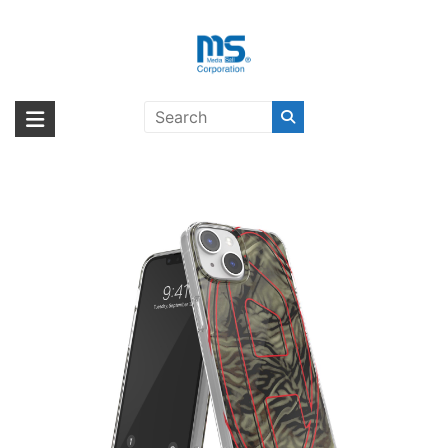
Skip
to
content
DIESEL Oval D Camo Green
海外輸入ブランド商品｜株式会社
海外事業部が取り揃えている海外輸入商品には、日本では珍しい「海外ブ
iPhone 14〔ディーゼル〕
ランド」をはじめ「ユニークな商品」「機能的な商品」「コストパフォー
エム・エス・シー
マンスの高い商品」など厳選した高品質な商品を取り扱っています。