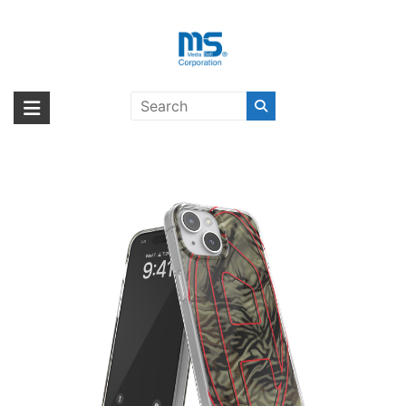
Skip
to
content
DIESEL Oval D Camo Green
海外輸入ブランド商品｜株式会社
海外事業部が取り揃えている海外輸入商品には、日本では珍しい「海外ブ
iPhone 15〔ディーゼル〕
ランド」をはじめ「ユニークな商品」「機能的な商品」「コストパフォー
エム・エス・シー
マンスの高い商品」など厳選した高品質な商品を取り扱っています。