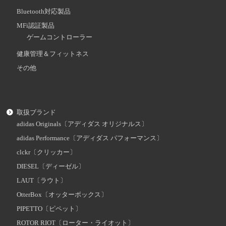
Bluetooth対応製品
MFi認証製品
ゲームコントローラー
健康管理＆フィットネス
その他
取扱ブランド
adidas Originals〔アディダス オリジナルス〕
adidas Performance〔アディダス パフォーマンス〕
clckr〔クリッカー〕
DIESEL〔ディーゼル〕
LAUT〔ラウト〕
OtterBox〔オッターボックス〕
PIPETTO〔ピペット〕
ROTOR RIOT〔ローター・ライオット〕