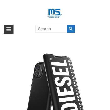
Skip
to
content
DIESEL Booklet MagSafe iPhone
海外輸入ブランド商品｜株式会社
海外事業部が取り揃えている海外輸入商品には、日本では珍しい「海外ブ
16 Black/ White〔ディーゼル〕
ランド」をはじめ「ユニークな商品」「機能的な商品」「コストパフォー
エム・エス・シー
マンスの高い商品」など厳選した高品質な商品を取り扱っています。