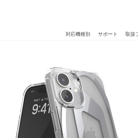
商品には、日本では珍しい「海外ブランド」をはじめ「ユニー
｜株式会社エム・エス・シー
扱っています。
iPhone 16 Clear/Silver〔ディーゼル〕
対応機種別
サポート
取扱