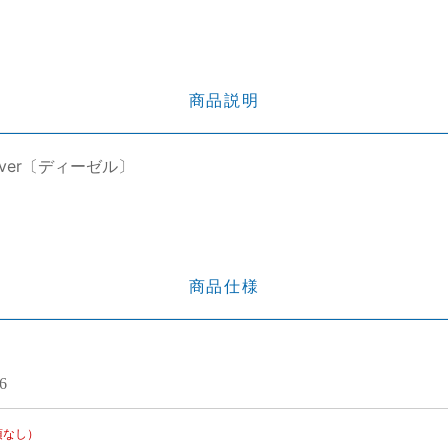
商品説明
ar/Silver〔ディーゼル〕
商品仕様
6
項なし）