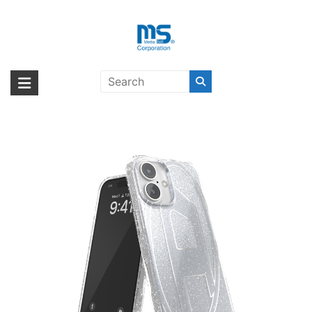
Skip
to
content
DIESEL Oval D Glitter iPhone 16
海外輸入ブランド商品｜株式会社
海外事業部が取り揃えている海外輸入商品には、日本では珍しい「海外ブ
Silver〔ディーゼル〕
ランド」をはじめ「ユニークな商品」「機能的な商品」「コストパフォー
エム・エス・シー
マンスの高い商品」など厳選した高品質な商品を取り扱っています。