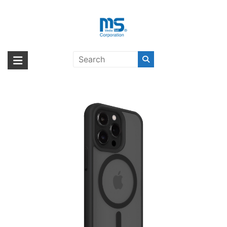
Skip
to
content
LAUT HUEX PROTECT for iPhone
海外輸入ブランド商品｜株式会社
海外事業部が取り揃えている海外輸入商品には、日本では珍しい「海外ブ
14 Pro Black〔ラウト〕
ランド」をはじめ「ユニークな商品」「機能的な商品」「コストパフォー
エム・エス・シー
マンスの高い商品」など厳選した高品質な商品を取り扱っています。