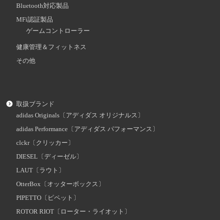
Bluetooth対応製品
MFi認証製品
ゲームコントローラー
健康管理＆フィットネス
その他
取扱ブランド
adidas Originals〔アディダス オリジナルス〕
adidas Performance〔アディダス パフォーマンス〕
clckr〔クリッカー〕
DIESEL〔ディーゼル〕
LAUT〔ラウト〕
OtterBox〔オッターボックス〕
PIPETTO〔ピペット〕
ROTOR RIOT〔ローター・ライオット〕