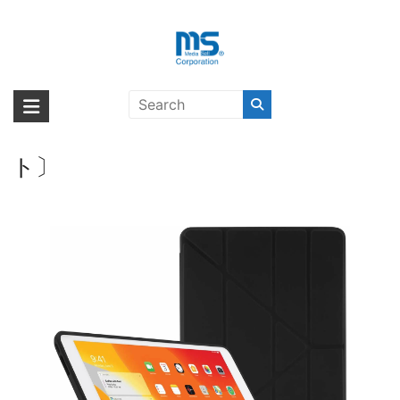
Skip
to
content
【取扱終了製品】PIPETTO
海外輸入ブランド商品｜株式会社
海外事業部が取り揃えている海外輸入商品には、日本では珍しい「海外ブ
iPad（第9世代・第8世代・第7世
ランド」をはじめ「ユニークな商品」「機能的な商品」「コストパフォー
エム・エス・シー
代）Origami Case – Black〔ピペッ
マンスの高い商品」など厳選した高品質な商品を取り扱っています。
ト〕