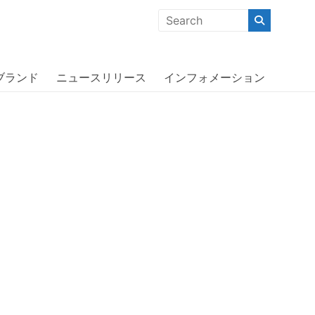
クな商品」「機能的な商品」「コストパフォーマンスの高い商
 adidas Originals iPhone 13
ブランド
ニュースリリース
インフォメーション