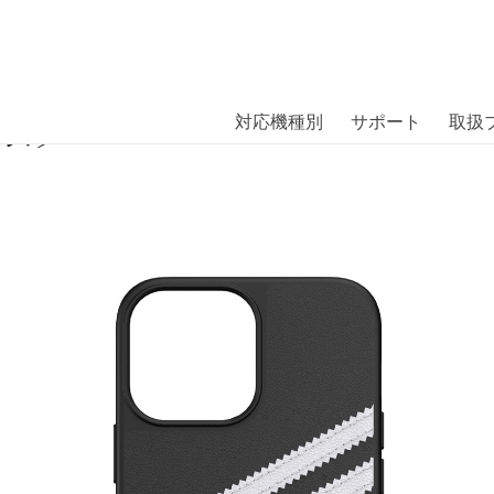
商品には、日本では珍しい「海外ブランド」をはじめ「ユニー
｜株式会社エム・エス・シー
扱っています。
lect] adidas Originals SAMBA Case
対応機種別
サポート
取扱
ィダス〕