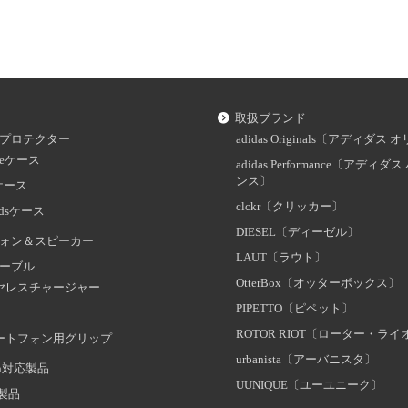
取扱ブランド
プロテクター
adidas Originals〔アディダ
oneケース
adidas Performance〔アディ
ンス〕
dケース
clckr〔クリッカー〕
odsケース
DIESEL〔ディーゼル〕
ォン＆スピーカー
LAUT〔ラウト〕
ーブル
OtterBox〔オッターボックス〕
ヤレスチャージャー
PIPETTO〔ピペット〕
ROTOR RIOT〔ローター・ラ
ートフォン用グリップ
urbanista〔アーバニスタ〕
oth対応製品
UUNIQUE〔ユーユニーク〕
証製品