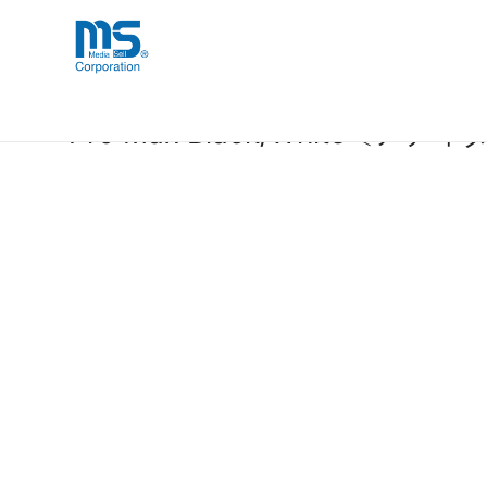
Skip
海外事業部が取り揃えている海外輸入
海外輸入ブランド商品
to
品」など厳選した高品質な商品を取り
content
【取扱終了製品】[au+1 Collection Se
Pro Max Black/White〔アデ