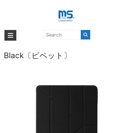
Skip
to
content
【取扱終了製品】[au+1 Collection
海外輸入ブランド商品｜株式会社
海外事業部が取り揃えている海外輸入商品には、日本では珍しい「海外ブ
Select] Pipetto iPad Pro 12.9
ランド」をはじめ「ユニークな商品」「機能的な商品」「コストパフォー
エム・エス・シー
(2021) Origami No1 Original TPU
マンスの高い商品」など厳選した高品質な商品を取り扱っています。
Black〔ピペット〕