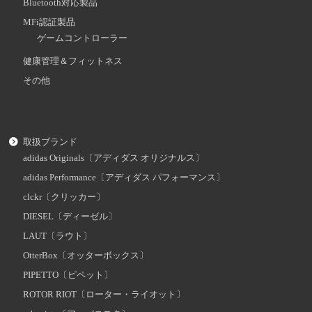
Bluetooth対応製品
MFi認証製品
ゲームコントローラー
健康管理＆フィットネス
その他
取扱ブランド
adidas Originals〔アディダス オリジナルス〕
adidas Performance〔アディダス パフォーマンス〕
clckr〔クリッカー〕
DIESEL〔ディーゼル〕
LAUT〔ラウト〕
OtterBox〔オッターボックス〕
PIPETTO〔ピペット〕
ROTOR RIOT〔ローター・ライオット〕