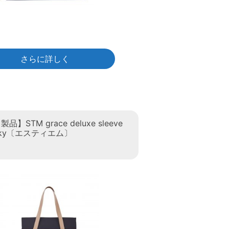
さらに詳しく
】STM grace deluxe sleeve
t sky〔エスティエム〕