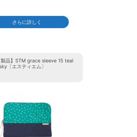
さらに詳しく
】STM grace sleeve 15 teal
ht sky〔エスティエム〕