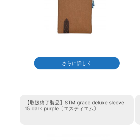
さらに詳しく
【取扱終了製品】STM grace deluxe sleeve
15 dark purple〔エスティエム〕