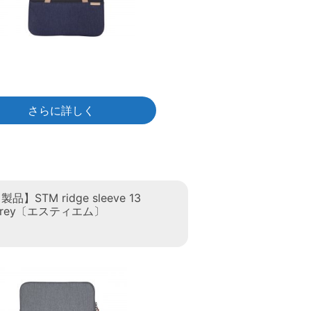
さらに詳しく
】STM ridge sleeve 13
o Grey〔エスティエム〕