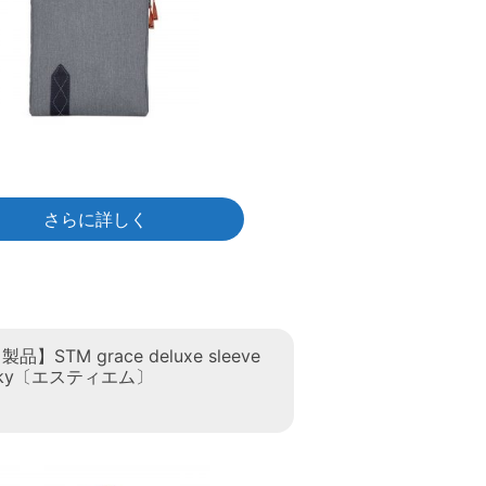
さらに詳しく
】STM grace deluxe sleeve
t sky〔エスティエム〕