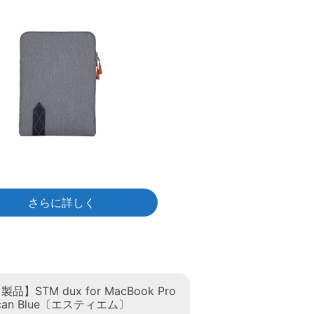
さらに詳しく
】STM dux for MacBook Pro
ccan Blue〔エスティエム〕