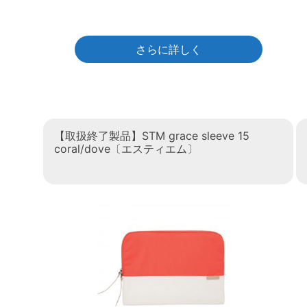
さらに詳しく
【取扱終了製品】STM grace sleeve 15
coral/dove〔エスティエム〕