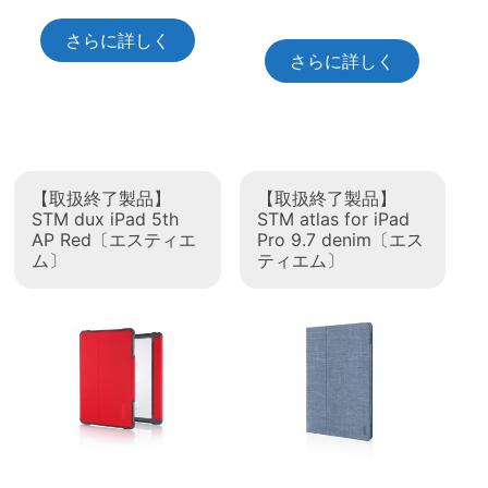
さらに詳しく
さらに詳しく
【取扱終了製品】
【取扱終了製品】
STM dux iPad 5th
STM atlas for iPad
AP Red〔エスティエ
Pro 9.7 denim〔エス
ム〕
ティエム〕