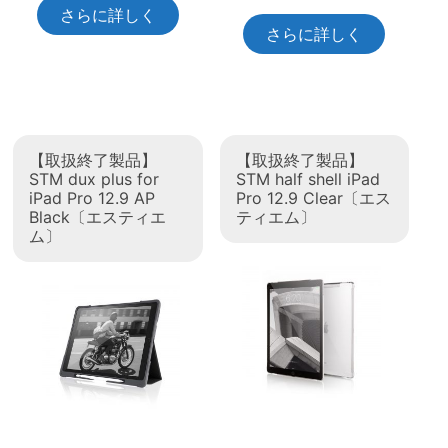
さらに詳しく
さらに詳しく
【取扱終了製品】
【取扱終了製品】
STM dux plus for
STM half shell iPad
iPad Pro 12.9 AP
Pro 12.9 Clear〔エス
Black〔エスティエ
ティエム〕
ム〕