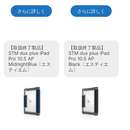
さらに詳しく
さらに詳しく
【取扱終了製品】
【取扱終了製品】
STM dux plus iPad
STM dux plus iPad
Pro 10.5 AP
Pro 10.5 AP
MidnightBlue〔エス
Black〔エスティエ
ティエム〕
ム〕