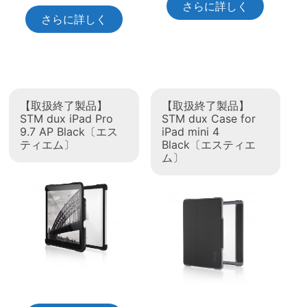
さらに詳しく
さらに詳しく
【取扱終了製品】
【取扱終了製品】
STM dux iPad Pro
STM dux Case for
9.7 AP Black〔エス
iPad mini 4
ティエム〕
Black〔エスティエ
ム〕