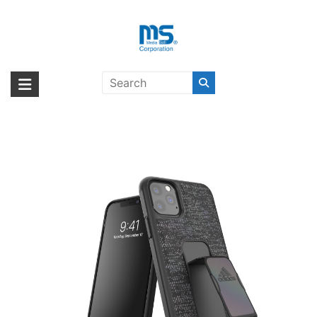
Skip
to
content
adidas Performance Grip case
海外輸入ブランド商品｜株式会社
海外事業部が取り揃えている海外輸入商品には、日本では珍しい「海外ブ
iridescent FW19 for iPhone 11 Pro
ランド」をはじめ「ユニークな商品」「機能的な商品」「コストパフォー
エム・エス・シー
Max B〔アディダス〕
マンスの高い商品」など厳選した高品質な商品を取り扱っています。