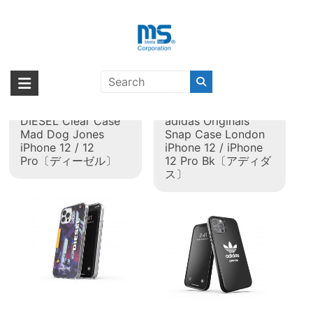
Skip
to
content
タグ:
iPhone 12
海外輸入ブランド商品｜株式会社
海外事業部が取り揃えている海外輸入商品には、日本では珍しい「海外ブ
ランド」をはじめ「ユニークな商品」「機能的な商品」「コストパフォー
エム・エス・シー
【取扱終了製品】
【取扱終了製品】
マンスの高い商品」など厳選した高品質な商品を取り扱っています。
DIESEL Clear Case
adidas Originals
Mad Dog Jones
Snap Case London
iPhone 12 / 12
iPhone 12 / iPhone
Pro〔ディーゼル〕
12 Pro Bk〔アディダ
ス〕