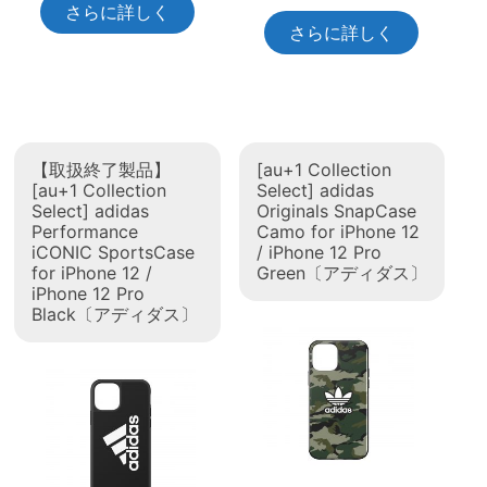
さらに詳しく
さらに詳しく
【取扱終了製品】
[au+1 Collection
[au+1 Collection
Select] adidas
Select] adidas
Originals SnapCase
Performance
Camo for iPhone 12
iCONIC SportsCase
/ iPhone 12 Pro
for iPhone 12 /
Green〔アディダス〕
iPhone 12 Pro
Black〔アディダス〕