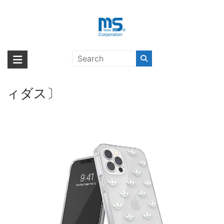
Skip
to
content
【取扱終了製品】adidas Originals
海外輸入ブランド商品｜株式会社
海外事業部が取り揃えている海外輸入商品には、日本では珍しい「海外ブ
Snap Case ENTRY FW20 iPhone
ランド」をはじめ「ユニークな商品」「機能的な商品」「コストパフォー
エム・エス・シー
12 / iPhone 12 Pro Colourful〔アデ
マンスの高い商品」など厳選した高品質な商品を取り扱っています。
ィダス〕