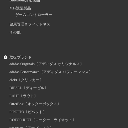
Bluetooth対応製品
MFi認証製品
ゲームコントローラー
健康管理＆フィットネス
その他
取扱ブランド
adidas Originals〔アディダス オリジナルス〕
adidas Performance〔アディダス パフォーマンス〕
clckr〔クリッカー〕
DIESEL〔ディーゼル〕
LAUT〔ラウト〕
OtterBox〔オッターボックス〕
PIPETTO〔ピペット〕
ROTOR RIOT〔ローター・ライオット〕