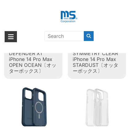
Skip
to
content
タグ:
iPhone 14 Pro Max
海外輸入ブランド商品｜株式会社
海外事業部が取り揃えている海外輸入商品には、日本では珍しい「海外ブ
ランド」をはじめ「ユニークな商品」「機能的な商品」「コストパフォー
エム・エス・シー
OtterBox
OtterBox
マンスの高い商品」など厳選した高品質な商品を取り扱っています。
DEFENDER XT
SYMMETRY CLEAR
iPhone 14 Pro Max
iPhone 14 Pro Max
OPEN OCEAN〔オッ
STARDUST〔オッタ
ターボックス〕
ーボックス〕