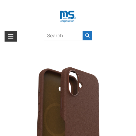
Skip
to
content
OtterBox Symmetry Cactus
海外輸入ブランド商品｜株式会社
海外事業部が取り揃えている海外輸入商品には、日本では珍しい「海外ブ
Leather iPhone 16 Rich Adobe
ランド」をはじめ「ユニークな商品」「機能的な商品」「コストパフォー
エム・エス・シー
Brown 〔オッターボックス〕
マンスの高い商品」など厳選した高品質な商品を取り扱っています。