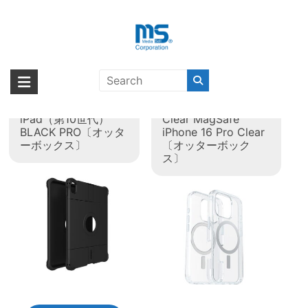
Skip
to
content
タグ:
製品
海外輸入ブランド商品｜株式会社
海外事業部が取り揃えている海外輸入商品には、日本では珍しい「海外ブ
ランド」をはじめ「ユニークな商品」「機能的な商品」「コストパフォー
エム・エス・シー
OtterBox UNIVERSE
OtterBox Symmetry
マンスの高い商品」など厳選した高品質な商品を取り扱っています。
iPad（第10世代）
Clear MagSafe
BLACK PRO〔オッタ
iPhone 16 Pro Clear
ーボックス〕
〔オッターボック
ス〕