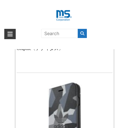
Skip
to
content
iPhoneケース
海外輸入ブランド商品｜株式会社
海外事業部が取り揃えている海外輸入商品には、日本では珍しい「海外ブ
ランド」をはじめ「ユニークな商品」「機能的な商品」「コストパフォー
adidas Originals Booklet iPhone 7 NMD
エム・エス・シー
マンスの高い商品」など厳選した高品質な商品を取り扱っています。
Graphic〔アディダス〕