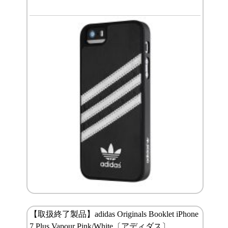
【取扱終了製品】adidas Originals Booklet iPhone
7 Plus Vapour Pink/White〔アディダス〕