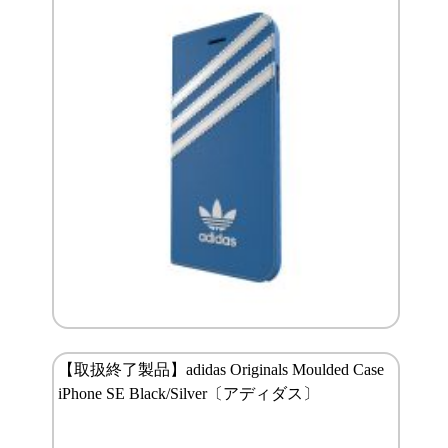
【取扱終了製品】adidas Originals Moulded Case
iPhone SE Black/Silver〔アディダス〕