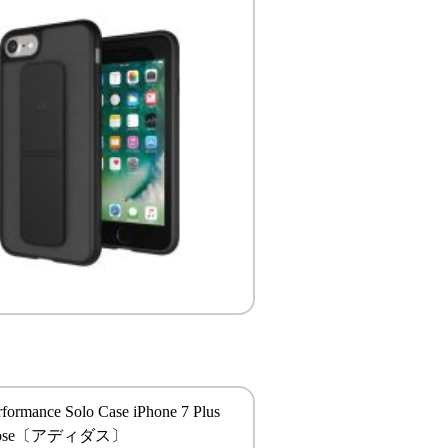
rformance Solo Case iPhone 7 Plus
e Rose〔アディダス〕