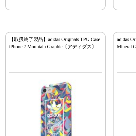
【取扱終了製品】adidas Originals TPU Case
adidas Or
iPhone 7 Mountain Graphic〔アディダス〕
Minera