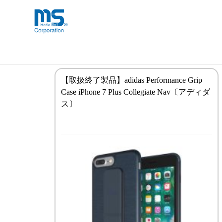
Skip
海外事業部が取り揃えている海外輸入
海外輸入ブランド商品
to
品」など厳選した高品質な商品を取り
content
iPhoneケース
【取扱終了製品】adidas Performance Grip
Case iPhone 7 Plus Collegiate Nav〔アディダ
ス〕