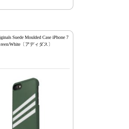
iginals Suede Moulded Case iPhone 7
l Green/White〔アディダス〕