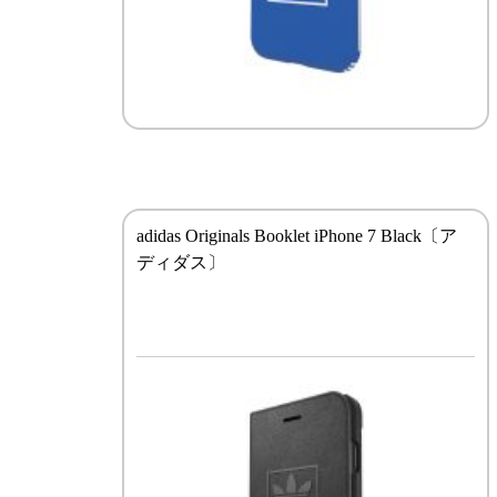
adidas Originals Booklet iPhone 7 Black〔ア
ディダス〕