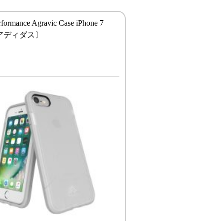
rformance Agravic Case iPhone 7
〔アディダス〕