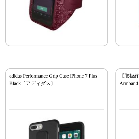
adidas Performance Grip Case iPhone 7 Plus
【取扱終了製
Black〔アディダス〕
Armban