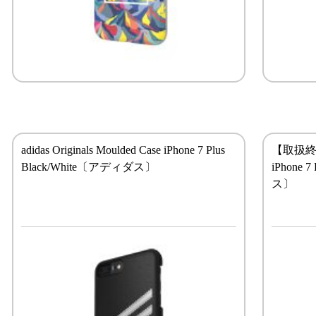
adidas Originals Moulded Case iPhone 7 Plus
【取扱終了製品
Black/White〔アディダス〕
iPhone 
ス〕