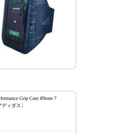
rformance Grip Case iPhone 7
〔アディダス〕