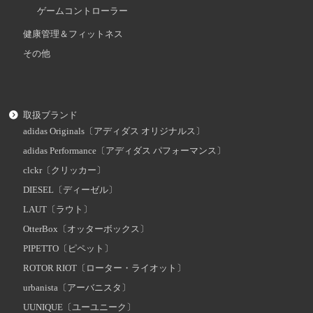
ゲームコントローラー
健康管理＆フィットネス
その他
取扱ブランド
adidas Originals〔アディダス オリジナルス〕
adidas Performance〔アディダス パフォーマンス〕
clckr〔クリッカー〕
DIESEL〔ディーゼル〕
LAUT〔ラウト〕
OtterBox〔オッターボックス〕
PIPETTO〔ピペット〕
ROTOR RIOT〔ローター・ライオット〕
urbanista〔アーバニスタ〕
UUNIQUE〔ユーユニーク〕