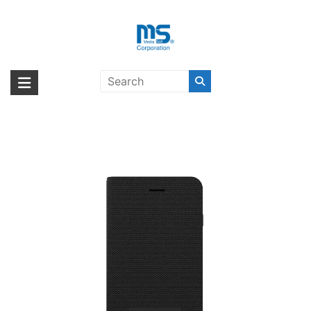
Skip
to
content
adidas Originals EQT Booklet
海外輸入ブランド商品｜株式会社
海外事業部が取り揃えている海外輸入商品には、日本では珍しい「海外ブ
iPhone 8 Plus Black〔アディダ
ランド」をはじめ「ユニークな商品」「機能的な商品」「コストパフォー
エム・エス・シー
ス〕
マンスの高い商品」など厳選した高品質な商品を取り扱っています。