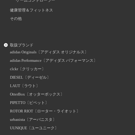
ゲームコントローラー
健康管理＆フィットネス
その他
取扱ブランド
adidas Originals〔アディダス オリジナルス〕
adidas Performance〔アディダス パフォーマンス〕
clckr〔クリッカー〕
DIESEL〔ディーゼル〕
LAUT〔ラウト〕
OtterBox〔オッターボックス〕
PIPETTO〔ピペット〕
ROTOR RIOT〔ローター・ライオット〕
urbanista〔アーバニスタ〕
UUNIQUE〔ユーユニーク〕