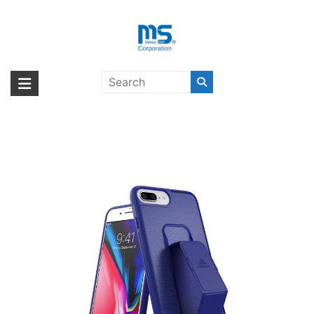
Skip
to
content
adidas Performance Grip Case
海外輸入ブランド商品｜株式会社
海外事業部が取り揃えている海外輸入商品には、日本では珍しい「海外ブ
FW18 iPhone 8 Plus collegiate
ランド」をはじめ「ユニークな商品」「機能的な商品」「コストパフォー
エム・エス・シー
royal〔アディダス〕
マンスの高い商品」など厳選した高品質な商品を取り扱っています。