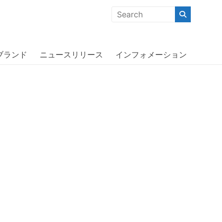
クな商品」「機能的な商品」「コストパフォーマンスの高い商
k〔アディダス〕
ブランド
ニュースリリース
インフォメーション