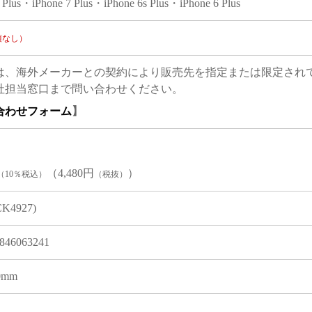
 Plus・iPhone 7 Plus・iPhone 6s Plus・iPhone 6 Plus
項なし）
は、海外メーカーとの契約により販売先を指定または限定され
社担当窓口まで問い合わせください。
合わせフォーム
】
（4,480円
）
（10％税込）
（税抜）
CK4927)
846063241
 0mm