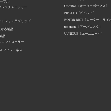
ーブル
OtterBox〔オッターボックス〕
ヤレスチャージャー
PIPETTO〔ピペット〕
ROTOR RIOT〔ローター・ラ
ートフォン用グリップ
urbanista〔アーバニスタ〕
oth対応製品
UUNIQUE〔ユーユニーク〕
証製品
ムコントローラー
＆フィットネス