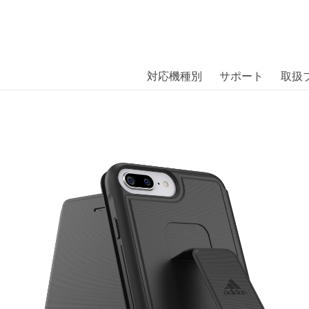
商品には、日本では珍しい「海外ブランド」をはじめ「ユニー
｜株式会社エム・エス・シー
扱っています。
rip Case FW18iPhone 8 Plus blac
対応機種別
サポート
取扱