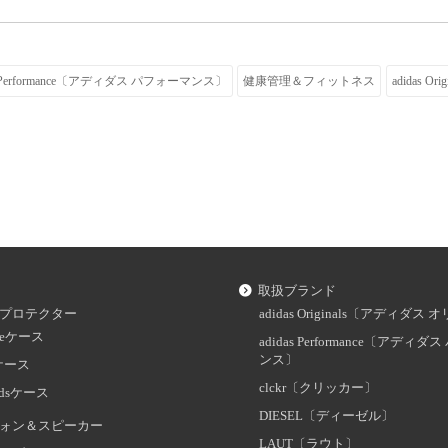
as Performance〔アディダス パフォーマンス〕
健康管理＆フィットネス
adidas Ori
取扱ブランド
プロテクター
adidas Originals〔アディダ
oneケース
adidas Performance〔アディ
ンス〕
dケース
clckr〔クリッカー〕
odsケース
DIESEL〔ディーゼル〕
ォン＆スピーカー
LAUT〔ラウト〕