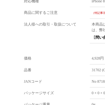
対応機種
iPhone 8
商品に関するご注意
（特記事
法人様への取引・取扱について
本商品
は、弊
【
問い
価格
4,928円
品番
31702 (
JANコード
No 8718
パッケージサイズ
0 × 0 ×
パッケージ重量
0g