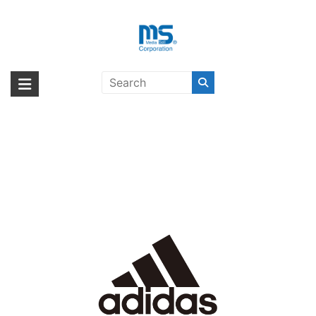
Skip
to
content
【取扱終了製品】adidas
海外輸入ブランド商品｜株式会社
海外事業部が取り揃えている海外輸入商品には、日本では珍しい「海外ブ
Performance Grip Case SS19 for
ランド」をはじめ「ユニークな商品」「機能的な商品」「コストパフォー
エム・エス・シー
iPhone XS〔アディダス〕
マンスの高い商品」など厳選した高品質な商品を取り扱っています。