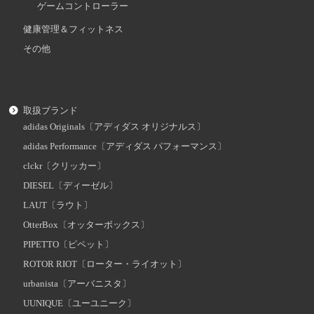
ゲームコントローラー
健康管理＆フィットネス
その他
取扱ブランド
adidas Originals〔アディダス オリジナルス〕
adidas Performance〔アディダス パフォーマンス〕
clckr〔クリッカー〕
DIESEL〔ディーゼル〕
LAUT〔ラウト〕
OtterBox〔オッターボックス〕
PIPETTO〔ピペット〕
ROTOR RIOT〔ローター・ライオット〕
urbanista〔アーバニスタ〕
UUNIQUE〔ユーユニーク〕