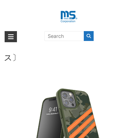
Skip
to
content
【取扱終了製品】adidas Originals
海外輸入ブランド商品｜株式会社
海外事業部が取り揃えている海外輸入商品には、日本では珍しい「海外ブ
SAMBA FW20 iPhone 12 / iPhone
ランド」をはじめ「ユニークな商品」「機能的な商品」「コストパフォー
エム・エス・シー
12 Pro Camo/Orange〔アディダ
マンスの高い商品」など厳選した高品質な商品を取り扱っています。
ス〕