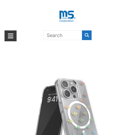
Skip
to
content
【取扱終了製品】adidas Originals
海外輸入ブランド商品｜株式会社
海外事業部が取り揃えている海外輸入商品には、日本では珍しい「海外ブ
ENTRY MagSafe iPhone 15 Pro
ランド」をはじめ「ユニークな商品」「機能的な商品」「コストパフォー
エム・エス・シー
Colourful
マンスの高い商品」など厳選した高品質な商品を取り扱っています。