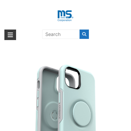
Skip
to
content
OtterBox OTTER+POP
海外輸入ブランド商品｜株式会社
海外事業部が取り揃えている海外輸入商品には、日本では珍しい「海外ブ
SYMMETRY ABITA TRNQ WTR
ランド」をはじめ「ユニークな商品」「機能的な商品」「コストパフォー
エム・エス・シー
iPhone 13〔オッターボックス〕
マンスの高い商品」など厳選した高品質な商品を取り扱っています。