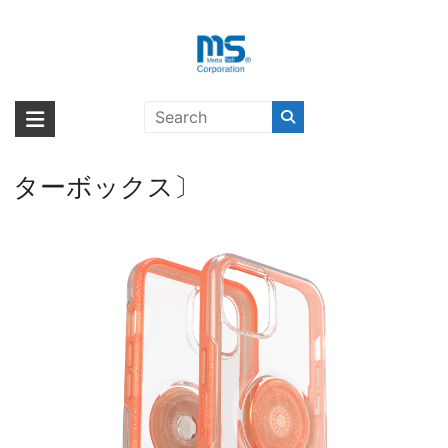
Skip
to
content
【取扱終了製品】OtterBox
海外輸入ブランド商品｜株式会社
海外事業部が取り揃えている海外輸入商品には、日本では珍しい「海外ブ
OTTER+POP SYMMETRY CLEAR
ランド」をはじめ「ユニークな商品」「機能的な商品」「コストパフォー
エム・エス・シー
ABITA MELDRMT iPhone 13〔オッ
マンスの高い商品」など厳選した高品質な商品を取り扱っています。
ターボックス〕