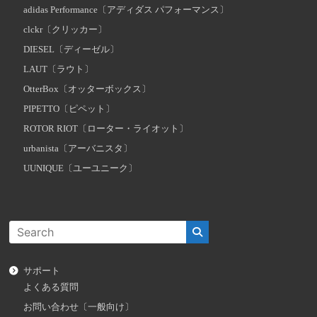
adidas Performance〔アディダス パフォーマンス〕
clckr〔クリッカー〕
DIESEL〔ディーゼル〕
LAUT〔ラウト〕
OtterBox〔オッターボックス〕
PIPETTO〔ピペット〕
ROTOR RIOT〔ローター・ライオット〕
urbanista〔アーバニスタ〕
UUNIQUE〔ユーユニーク〕
サポート
よくある質問
お問い合わせ〔一般向け〕