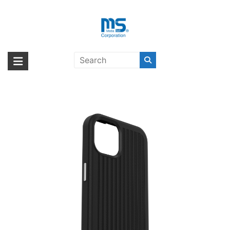
Skip
to
content
OtterBox EASYGRIP GAMING
海外輸入ブランド商品｜株式会社
海外事業部が取り揃えている海外輸入商品には、日本では珍しい「海外ブ
CASE ABITA SQUID INK iPhone
ランド」をはじめ「ユニークな商品」「機能的な商品」「コストパフォー
エム・エス・シー
13〔オッターボックス〕
マンスの高い商品」など厳選した高品質な商品を取り扱っています。