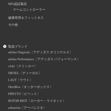
MFi認証製品
ゲームコントローラー
健康管理＆フィットネス
その他
取扱ブランド
adidas Originals〔アディダス オリジナルス〕
adidas Performance〔アディダス パフォーマンス〕
clckr〔クリッカー〕
DIESEL〔ディーゼル〕
LAUT〔ラウト〕
OtterBox〔オッターボックス〕
PIPETTO〔ピペット〕
ROTOR RIOT〔ローター・ライオット〕
urbanista〔アーバニスタ〕