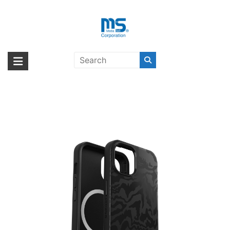
Skip
to
content
OtterBox SYMMETRY PLUS
海外輸入ブランド商品｜株式会社
海外事業部が取り揃えている海外輸入商品には、日本では珍しい「海外ブ
GRAPHICS iPhone 14 REBEL〔オ
ランド」をはじめ「ユニークな商品」「機能的な商品」「コストパフォー
エム・エス・シー
ッターボックス〕
マンスの高い商品」など厳選した高品質な商品を取り扱っています。