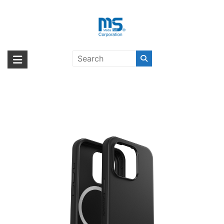
Skip
to
content
OtterBox Symmetry MagSafe
海外輸入ブランド商品｜株式会社
海外事業部が取り揃えている海外輸入商品には、日本では珍しい「海外ブ
iPhone 15 Pro Black〔オッターボ
ランド」をはじめ「ユニークな商品」「機能的な商品」「コストパフォー
エム・エス・シー
ックス〕
マンスの高い商品」など厳選した高品質な商品を取り扱っています。